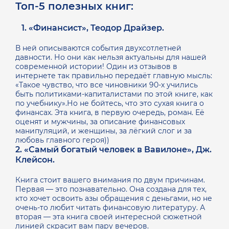
Топ-5 полезных книг:
⠀1. «Финансист», Теодор Драйзер.
В ней описываются события двухсотлетней
давности. Но они как нельзя актуальны для нашей
современной истории! Один из отзывов в
интернете так правильно передаёт главную мысль:
«Такое чувство, что все чиновники 90-х учились
быть политиками-капиталистами по этой книге, как
по учебнику».Но не бойтесь, что это сухая книга о
финансах. Эта книга, в первую очередь, роман. Её
оценят и мужчины, за описание финансовых
манипуляций, и женщины, за лёгкий слог и за
любовь главного героя))
2. «Самый богатый человек в Вавилоне», Дж.
Клейсон.
Книга стоит вашего внимания по двум причинам.
Первая — это познавательно. Она создана для тех,
кто хочет освоить азы обращения с деньгами, но не
очень-то любит читать финансовую литературу. А
вторая — эта книга своей интересной сюжетной
линией скрасит вам пару вечеров.