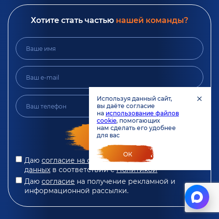
Хотите стать частью
нашей команды?
Используя данный сайт,
вы даёте согласие
на
использование файлов
cookie
, помогающих
нам сделать его удобнее
ОСТАВИТЬ
для вас
ЗАЯВКУ
ОК
Даю
согласие на обработку персональных
данных
в соответствии с
Политикой
Даю
согласие
на получение рекламной и
информационной рассылки.