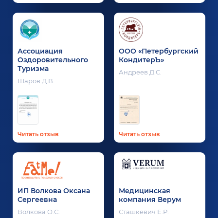
Ассоциация
ООО «Петербургский
Оздоровительного
КондитерЪ»
Туризма
Андреев Д.С.
Шаров Д.В.
Читать отзыв
Читать отзыв
ИП Волкова Оксана
Медицинская
Сергеевна
компания Верум
Волкова О.С.
Сташкевич Е.Р.