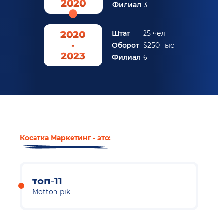
2020
Филиал
3
2020
Штат
25 чел
-
Оборот
$250 тыс
2023
Филиал
6
Косатка Маркетинг - это:
топ-11
Motton-pik