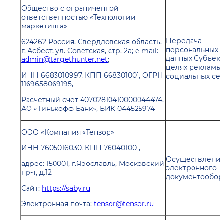
Общество с ограниченной
ответственностью «Технологии
маркетинга»
Передача
624262 Россия, Свердловская область,
персональных
г. Асбест, ул. Советская, стр. 2а; e-mail:
данных Субъек
admin@targethunter.net
;
целях рекламы
ИНН 6683010997, КПП 668301001, ОГРН
социальных се
1169658069195,
Расчетный счет 40702810410000044474,
АО «Тинькофф Банк», БИК 044525974
ООО «Компания «Тензор»
ИНН 7605016030, КПП 760401001,
Осуществлен
адрес: 150001, г.Ярославль, Московский
электронного
пр-т, д.12
документообо
Сайт:
https://saby.ru
Электронная почта:
tensor@tensor.ru