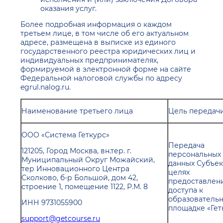
оказания услуг.
Более подробная информация о каждом
третьем лице, в том числе об его актуальном
адресе, размещена в выписке из единого
государственного реестра юридических лиц и
индивидуальных предпринимателях,
формируемой в электронной форме на сайте
Федеральной налоговой службы по адресу
egrul.nalog.ru.
Наименование третьего лица
Цель передач
ООО «Система Геткурс»
Передача
121205, Город Москва, вн.тер. г.
персональных
Муниципальный Округ Можайский,
данных Субъек
тер Инновационного Центра
целях
Сколково, б-р Большой, дом 42,
предоставлен
строение 1, помещение 1122, Р.М. 8
доступа к
образователь
ИНН 9731055900
площадке «Гет
support@getcourse.ru