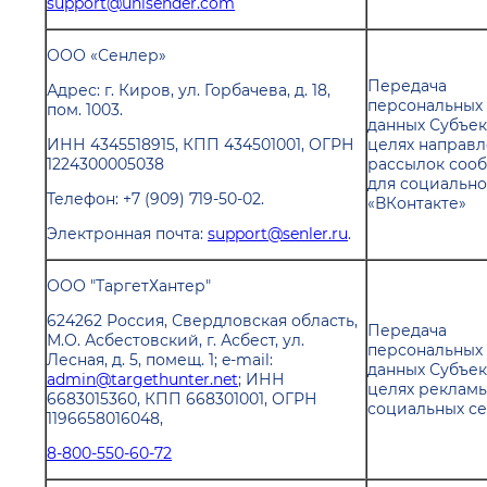
support@unisender.com
ООО «Сенлер»
Передача
Адрес: г. Киров, ул. Горбачева, д. 18,
персональных
пом. 1003.
данных Субъек
ИНН 4345518915, КПП 434501001, ОГРН
целях направ
1224300005038
рассылок соо
для социально
Телефон: +7 (909) 719-50-02.
«ВКонтакте»
Электронная почта:
support@senler.ru
.
ООО "ТаргетХантер"
624262 Россия, Свердловская область,
Передача
М.О. Асбестовский, г. Асбест, ул.
персональных
Лесная, д. 5, помещ. 1; e-mail:
данных Субъек
admin@targethunter.net
; ИНН
целях рекламы
6683015360, КПП 668301001, ОГРН
социальных се
1196658016048,
8-800-550-60-72