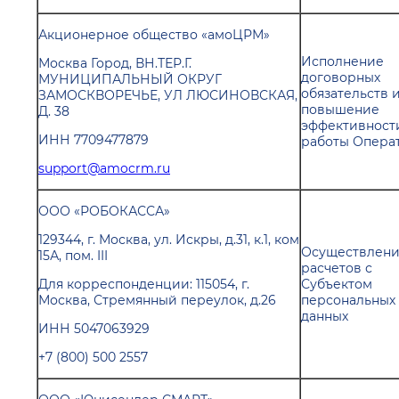
Акционерное общество «амоЦРМ»
Исполнение
Москва Город, ВН.ТЕР.Г.
договорных
МУНИЦИПАЛЬНЫЙ ОКРУГ
обязательств 
ЗАМОСКВОРЕЧЬЕ, УЛ ЛЮСИНОВСКАЯ,
повышение
Д. 38
эффективност
ИНН 7709477879
работы Опера
support@amocrm.ru
ООО «РОБОКАССА»
129344, г. Москва, ул. Искры, д.31, к.1, ком
Осуществлен
15А, пом. III
расчетов с
Для корреспонденции: 115054, г.
Субъектом
Москва, Стремянный переулок, д.26
персональных
данных
ИНН 5047063929
+7 (800) 500 2557