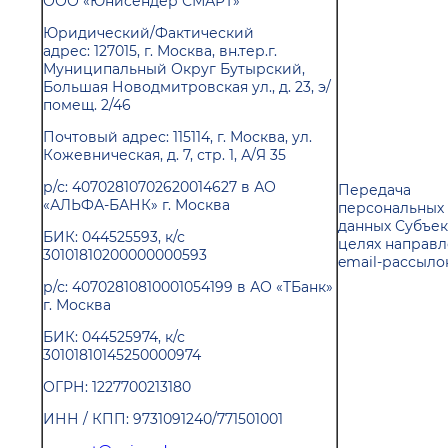
ООО «Юнисендер СМАРТ»
Юридический/Фактический
адрес: 127015, г. Москва, вн.тер.г.
Муниципальный Округ Бутырский,
Большая Новодмитровская ул., д. 23, э/
помещ. 2/46
Почтовый адрес: 115114, г. Москва, ул.
Кожевническая, д. 7, стр. 1, А/Я 35
р/с: 40702810702620014627 в АО
Передача
«АЛЬФА-БАНК» г. Москва
персональных
данных Субъек
БИК: 044525593, к/с
целях направ
30101810200000000593
email-рассыло
р/с: 40702810810001054199 в АО «ТБанк»
г. Москва
БИК: 044525974, к/с
30101810145250000974
ОГРН: 1227700213180
ИНН / КПП: 9731091240/771501001