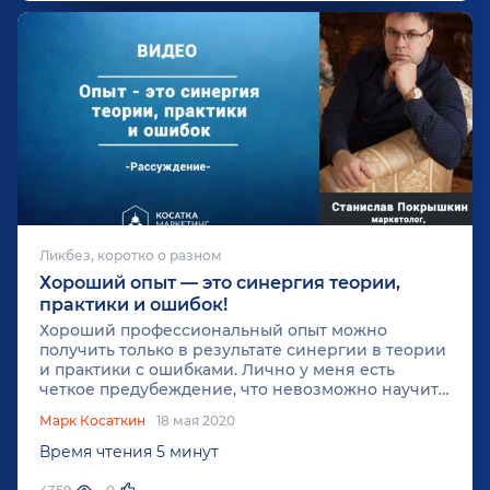
Ликбез, коротко о разном
Хороший опыт — это синергия теории,
практики и ошибок!
Хороший профессиональный опыт можно
получить только в результате синергии в теории
и практики с ошибками. Лично у меня есть
четкое предубеждение, что невозможно научить
ребенка плавать, полоскать горло, кататься на
Марк Косаткин
18 мая 2020
велосипеде в теории. И со взрослыми та же
самая история. Ну как можно научиться
Время чтения 5 минут
заниматься бизнесом в теории? Тогда, когда