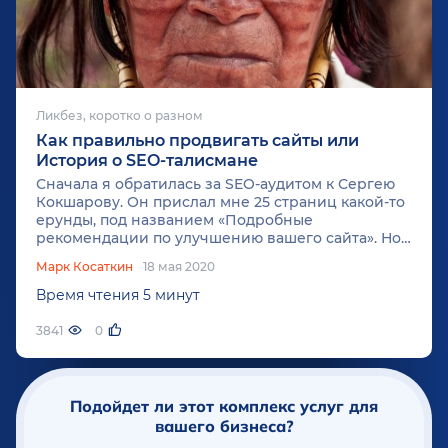
Ликбез, коротко о разном
Как правильно продвигать сайты или
История о SEO-талисмане
Сначала я обратилась за SEO-аудитом к Сергею
Кокшарову. Он прислал мне 25 страниц какой-то
ерунды, под названием «Подробные
рекомендации по улучшению вашего сайта». Но
я все это делать не умею и поэтому даже не стала
Марк Косаткин
18 мая 2020
читать до конца. Хорошо, что мне повезло, и на
одном из сайтов я увидела рекламу...
Время чтения 5 минут
3841
0
Подойдет ли этот комплекс услуг для
вашего бизнеса?