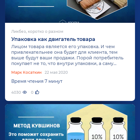
Ликбез, коротко о разном
Упаковка как двигатель товара
Лицом товара является его упаковка. И чем
привлекательнее она будет для клиента, тем
выше будут ваши продажи. Порой потребитель
покупает не то, что внутри упаковки, а саму
упаковку. Но учтите, что перед запуском товара
Марк Косаткин
22 мая 2020
стоит
провести SWOT-анализ
, чтобы понять
можете ли вы конкурировать на рынке.
Время чтения 7 минут
4030
0