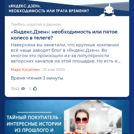
Ликбез, коротко о разном
«Яндекс.Дзен»: необходимость или пятое
колесо в телеге?
Наверняка вы заметили, что крупные компании
всё чаще заводят блог в «Яндекс.Дзен». Во
многом это произошло из-за популярности
авторских каналов на этой площадке. Но есть и
другие не менее значимые причины. Сегодня о
Марк Косаткин
25 мая 2020
них и поговорим.
Время чтения 3 минуты
3942
0