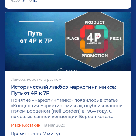
4359
0
Ликбез, коротко о разном
Исторический ликбез маркетинг-микса:
Путь от 4P к 7P
Понятие «маркетинг микс» появилось в статье
«Концепция маркетинг-микса», опубликованной
Нэлом Борденом (Neil Borden) в 1964 году. С
помощью данной концепции Борден хотел
систематизировать и описать все инструменты
Марк Косаткин
18 мая 2020
маркетинга, необходимые для создания
маркетингового плана по развитию товара
Время чтения 7 минут