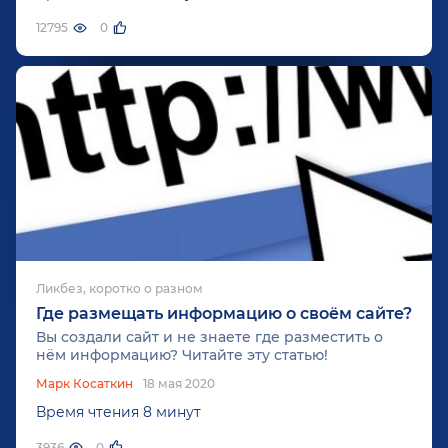
компании. Первоначальный комплекс
маркетинга «маркетинг — микс» по Бордену
12795
0
состоял из огромного количества
«ингредиентов»:
Ликбез, коротко о разном
Где размещать информацию о своём сайте?
Вы создали сайт и не знаете где разместить о
нём информацию? Читайте эту статью!
Марк Косаткин
18 мая 2020
Время чтения 8 минут
3936
0