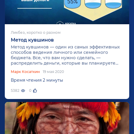
Ликбез, коротко о разном
Метод кувшинов
Метод кувшинов — один из самых эффективных
способов ведения личного или семейного
бюджета. Все, что вам нужно сделать, —
распределить деньги, которые вы планируете
потратить, по шести кувшинам. Каждый кувшин
Марк Косаткин
19 мая 2020
отвечает за одну сферу жизни. Таким образом,
вы не потратите больше того, чем
Время чтения 2 минуты
запланировали.
5382
0