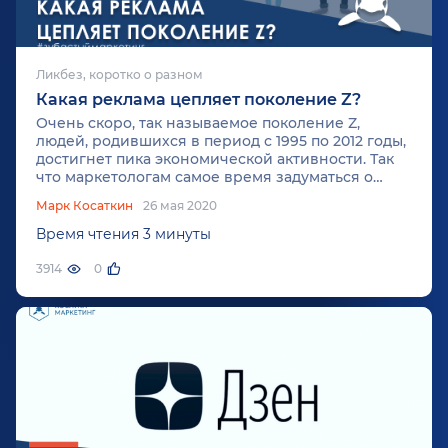
Ликбез, коротко о разном
Какая реклама цепляет поколение Z?
Очень скоро, так называемое поколение Z,
людей, родившихся в период с 1995 по 2012 годы,
достигнет пика экономической активности. Так
что маркетологам самое время задуматься о
подходах к сердцам людей, которые «родились с
Марк Косаткин
26 мая 2020
мобильным телефоном в руке».
Время чтения 3 минуты
3914
0