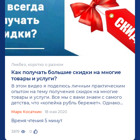
Ликбез, коротко о разном
Как получать большие скидки на многие
товары и услуги?
В этом видео я поделюсь личным практическим
опытом на тему получения скидок на многие
товары и услуги. Все мы с вами знаем с самого
детства, что «копейка рубль бережет». Однако
самое главное, что должен знать для себя
Марк Косаткин
18 мая 2020
каждый, кто старается сэкономить свой бюджет,
— это то, что «Не получает скидки
Время чтения 5 минут
3819
0